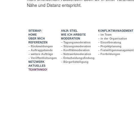
Nähe und Distanz entspricht.
SITEMAP:
ANJA STIEL
KONFLIKTMANAGEMENT
HOME
WIE ICH ARBEITE
– im Team
ÜBER MICH
MODERATION
– in der Organisation
REFERENZEN
– Tagungsmoderation
– Einzelberatung
– Rückmeldungen
– Sitzungsmoderation
– Projektplanung
– Auftraggebende
– Konfliktmoderation
– Freiwilligenmanagement
– weitere Aufträge
– Netzwerkmoderation
– Fortbildungen
– Veröffentlichungen
– Entscheidungsfindung
NETZWERK
– Bürgerbeteiligung
AKTUELLES
TEAMTANGO!