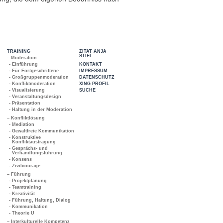
TRAINING
ZITAT ANJA
STIEL
– Moderation
- Einführung
KONTAKT
- Für Fortgeschrittene
IMPRESSUM
- Großgruppenmoderation
DATENSCHUTZ
- Konfliktmoderation
XING PROFIL
- Visualisierung
SUCHE
- Veranstaltungsdesign
- Präsentation
- Haltung in der Moderation
– Konfliktlösung
- Mediation
- Gewaltfreie Kommunikation
- Konstruktive
Konfliktaustragung
- Gesprächs- und
Verhandlungsführung
- Konsens
- Zivilcourage
– Führung
- Projektplanung
- Teamtraining
- Kreativität
- Führung, Haltung, Dialog
- Kommunikation
- Theorie U
– Interkulturelle Kompetenz